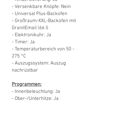
- Versenkbare Knöpfe: Nein
- Universal Plus-Backofen
- Großraum-XXL-Backofen mit
GranitEmail (66 l)
- Elektronikuhr: Ja
- Timer: Ja
- Temperaturbereich von 50 -
275 °C
- Auszugssystem: Auszug
nachrüstbar
Programmen:
- Innenbeleuchtung: Ja
- Ober-/Unterhitze: Ja
- Grillbetrieb: Ja
- Umluft-Grill-System: Ja
- Vario-Großflächengrill-Intensiv:
Ja