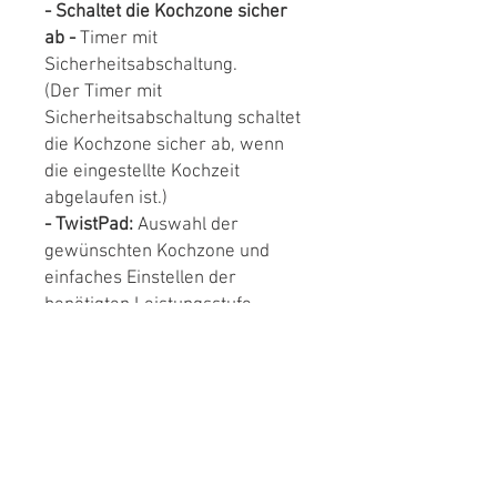
- Schaltet die Kochzone sicher
ab -
Timer mit
Sicherheitsabschaltung.
(Der Timer mit
Sicherheitsabschaltung schaltet
die Kochzone sicher ab, wenn
die eingestellte Kochzeit
abgelaufen ist.)
- TwistPad:
Auswahl der
gewünschten Kochzone und
einfaches Einstellen der
benötigten Leistungsstufe.
- Bräterzone:
extra zuschaltbare
Kochzone für großes
Bratgeschirr wie Bräter und
Fischtöpfe.
- Umlaufender Rahmen:
der
flache, umlaufende
Edelstahlrahmen ist ideal für die