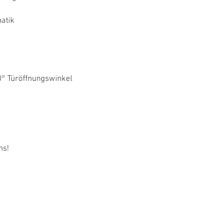
atik
0° Türöffnungswinkel
ns!