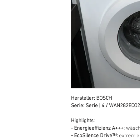
Hersteller: BOSCH
Serie: Serie | 4 / WAN282ECO2
Highlights:
- Energieeffizienz A+++:
wäsch
- EcoSilence Drive™:
extrem en