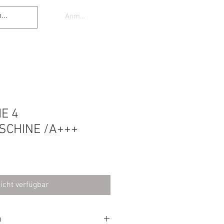
Anmelden
E 4
CHINE /A+++
icht verfügbar
O