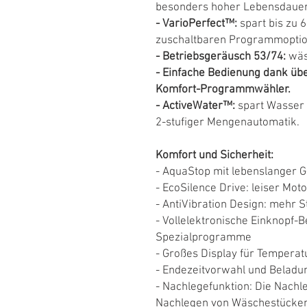
besonders hoher Lebensdauer
- VarioPerfect™:
spart bis zu 
zuschaltbaren Programmoptio
- Betriebsgeräusch 53/74:
wäs
- Einfache Bedienung dank üb
Komfort-Programmwähler.
- ActiveWater™:
spart Wasser 
2-stufiger Mengenautomatik.
Komfort und Sicherheit:
- AquaStop mit lebenslanger 
- EcoSilence Drive: leiser Mo
- AntiVibration Design: mehr S
- Vollelektronische Einknopf-
Spezialprogramme
- Großes Display für Temperatu
- Endezeitvorwahl und Belad
- Nachlegefunktion: Die Nachl
Nachlegen von Wäschestücken