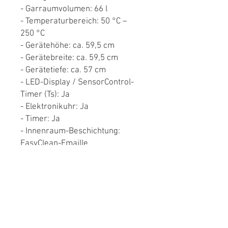
- Garraumvolumen: 66 l
- Temperaturbereich: 50 °C –
250 °C
- Gerätehöhe: ca. 59,5 cm
- Gerätebreite: ca. 59,5 cm
- Gerätetiefe: ca. 57 cm
- LED-Display / SensorControl-
Timer (Ts): Ja
- Elektronikuhr: Ja
- Timer: Ja
- Innenraum-Beschichtung:
EasyClean-Emaille
- Versenkbare Knöpfe: Ja
- Automatische
Schnellaufheizung: Ja
- Auszugsystem: Seitengitter
(Teleskopauszug nachrüstbar)
- Kindersicherung: Ja