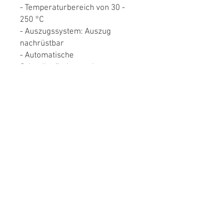
- Temperaturbereich von 30 -
250 °C
- Auszugssystem: Auszug
nachrüstbar
- Automatische
Schnellaufheizung: Ja
Programmen:
- Innenbeleuchtung: Ja
- Ober-/Unterhitze:Ja
- Unterhitze: Ja
- Grillbetrieb: Ja
- Intensiv-Großflächengrill: Ja
- Auftauen: Ja
- Booster-Schnellaufheizen: Ja
- Umluftbetrieb: Ja
- 3D Heißluft plus: Ja
- Pizza Stufe: Ja