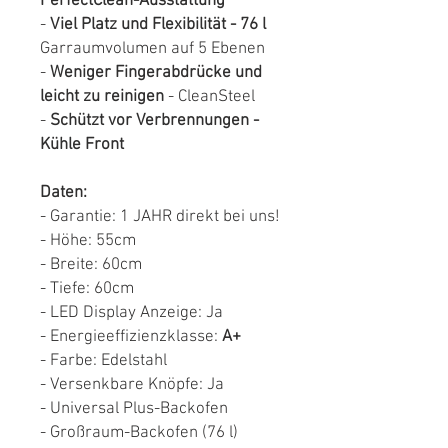
PerfectClean-Ausstattung
-
Viel Platz und Flexibilität - 76 l
Garraumvolumen auf 5 Ebenen
-
Weniger Fingerabdrücke und
leicht zu reinigen
- CleanSteel
-
Schützt vor Verbrennungen -
Kühle Front
Daten:
- Garantie: 1 JAHR direkt bei uns!
- Höhe: 55cm
- Breite: 60cm
- Tiefe: 60cm
- LED Display Anzeige: Ja
- Energieeffizienzklasse:
A+
- Farbe: Edelstahl
- Versenkbare Knöpfe: Ja
- Universal Plus-Backofen
- Großraum-Backofen (76 l)