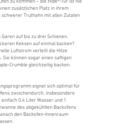
 Ofen zu kommen – die Hide®-Tür ist nie
inen zusätzlichen Platz in ihrem
 schwerer Truthahn mit allen Zutaten
 Garen auf bis zu drei Schienen.
leckeren Keksen auf einmal backen?
lle Luftstrom verteilt die Hitze
 Sie können sogar einen saftigen
pple-Crumble gleichzeitig backen.
ngsprogramm eignet sich optimal für
Ofens zwischendurch, insbesondere
 einfach 0,4 Liter Wasser und 1
denwanne des abgekühlten Backofens
 Danach den Backofen-Innenraum
assen.