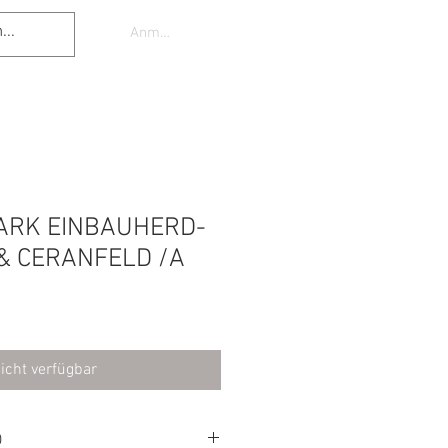
Anmelden
TARK EINBAUHERD-
& CERANFELD /A
icht verfügbar
O