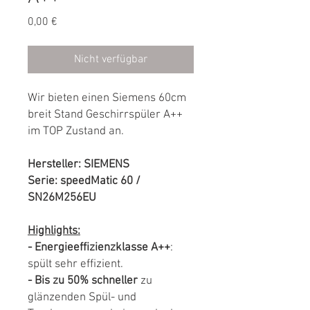
Preis
0,00 €
Nicht verfügbar
Wir bieten einen Siemens 60cm
breit Stand Geschirrspüler А++
im TOP Zustand an.
Hersteller: SIEMENS
Serie: speedMatic 60 /
SN26M256EU
Highlights:
- Energieeffizienzklasse A++
:
spült sehr effizient.
- Bis zu 50% schneller
zu
glänzenden Spül- und