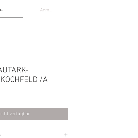
Anmelden
AUTARK-
-KOCHFELD /A
icht verfügbar
O