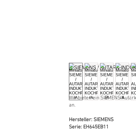
HOME
ÜBER UNS
GALERIE
Wir bieten ein SIEMENS Autar
an.
Hersteller: SIEMENS
Serie: EH645EB11