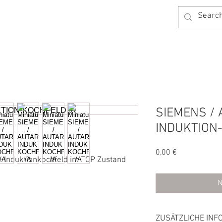
AGB
KONTAKT
BLOG
SHOP
SIEMENS / 
INDUKTION
Preis
0,00 €
k-Induktionkochfeld im TOP Zustand
N
ZUSÄTZLICHE INF