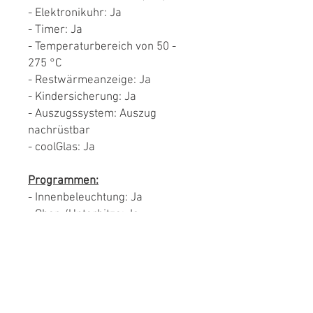
- Elektronikuhr: Ja
- Timer: Ja
- Temperaturbereich von 50 -
275 °C
- Restwärmeanzeige: Ja
- Kindersicherung: Ja
- Auszugssystem: Auszug
nachrüstbar
- coolGlas: Ja
Programmen:
- Innenbeleuchtung: Ja
- Ober-/Unterhitze: Ja
- Grillbetrieb: Ja
- Umluft-Grill-System: Ja
- Vario-Großflächengrill-Intesiv:
Ja
- Umluftbetrieb: Ja