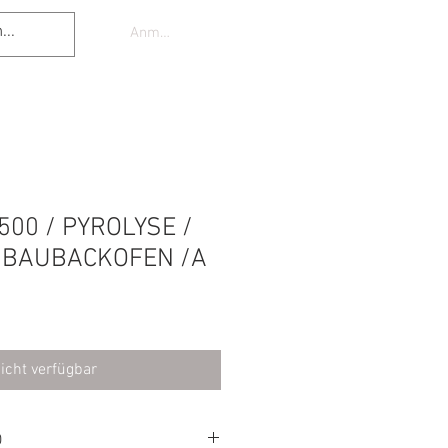
Anmelden
500 / PYROLYSE /
NBAUBACKOFEN /A
icht verfügbar
O