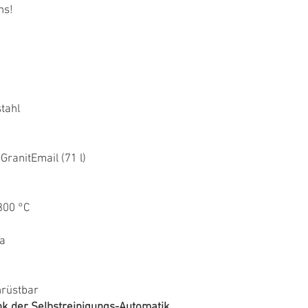
ns!
tahl
ranitEmail (71 l)
300 °C
Ja
hrüstbar
nk der Selbstreinigungs-Automatik