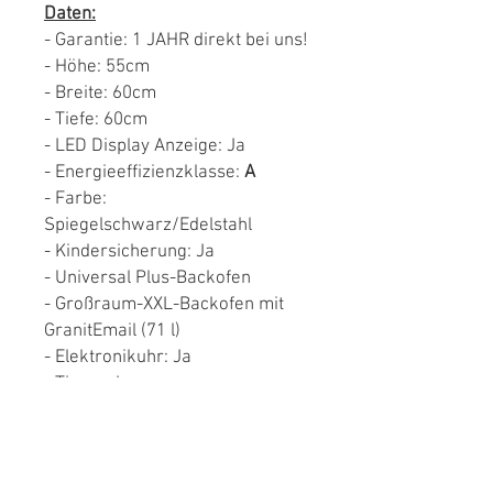
Daten:
- Garantie: 1 JAHR direkt bei uns!
- Höhe: 55cm
- Breite: 60cm
- Tiefe: 60cm
- LED Display Anzeige: Ja
- Energieeffizienzklasse:
A
- Farbe:
Spiegelschwarz/Edelstahl
- Kindersicherung: Ja
- Universal Plus-Backofen
- Großraum-XXL-Backofen mit
GranitEmail (71 l)
- Elektronikuhr: Ja
- Timer: Ja
- Temperaturbereich von 30 -
275 °C
- Restwärmeanzeige: Ja
- Schnellvorheizen-Funktion: Ja